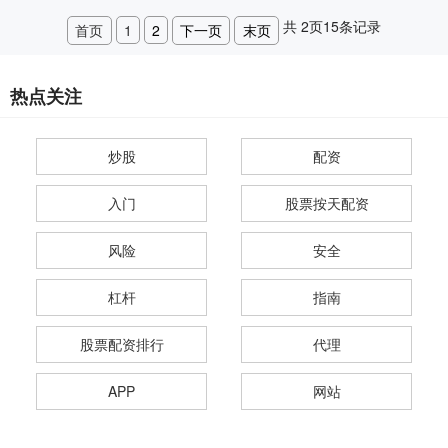
共
2
页
15
条记录
首页
1
2
下一页
末页
热点关注
炒股
配资
入门
股票按天配资
风险
安全
杠杆
指南
股票配资排行
代理
APP
网站