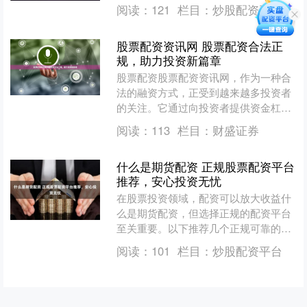
平台之一，吸引了不少投资者的目光。
阅读：
121
栏目：
炒股配资平台
但面对鱼龙混杂的配资市场....
股票配资资讯网 股票配资合法正
规，助力投资新篇章
股票配资股票配资资讯网，作为一种合
法的融资方式，正受到越来越多投资者
的关注。它通过向投资者提供资金杠
杆，帮助他们放大投资收益，提升投资
阅读：
113
栏目：
财盛证券
效率。 1. 杠杆效应：配....
什么是期货配资 正规股票配资平台
推荐，安心投资无忧
在股票投资领域，配资可以放大收益什
么是期货配资，但选择正规的配资平台
至关重要。以下推荐几个正规可靠的股
票配资平台： 开户流程简单便捷，只需
阅读：
101
栏目：
炒股配资平台
提供身份证、银行卡等基....