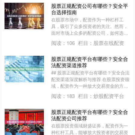
股票正规配资公司有哪些？安全平
台选择指南
在股票市场中，配资作为一种杠杆工
具，吸引了众多投资者的关注。然而，
面对市场上众多的配资公司，如何选择
正规、安全的平台成为投资者面临的首
阅读：
106
栏目：
股票在线配资
要问题。本文将为您介绍股票....
股票正规配资平台有哪些？安全合
法配资渠道推荐
## 股票正规配资平台有哪些？安全合法
配资渠道深度解析与推荐 在股票投资领
域，配资作为一种放大交易资金的方
式，一直备受关注。然而，市场中平台
阅读：
183
栏目：
炒股配资平台
鱼龙混杂，如何辨别正....
股票正规配资平台有哪些？安全合
法配资公司推荐
在股票投资领域财盛证券，配资作为一
种杠杆工具，能够放大投资者的交易资