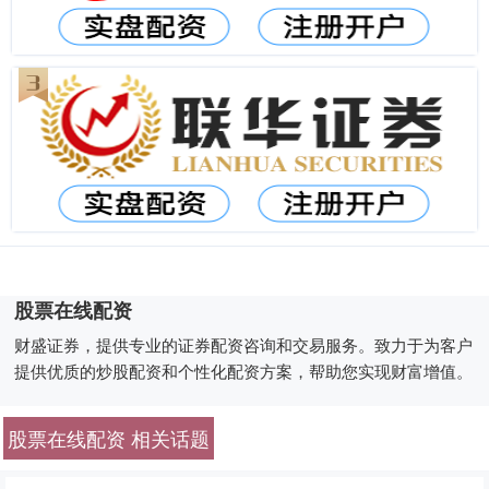
股票在线配资
财盛证券，提供专业的证券配资咨询和交易服务。致力于为客户
提供优质的炒股配资和个性化配资方案，帮助您实现财富增值。
股票在线配资 相关话题