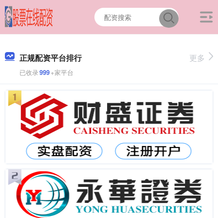
正规配资平台排行
更多
已收录
999
+家平台