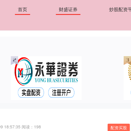
首页
财盛证券
炒股配资
 18:57:35
阅读：198
配资买股