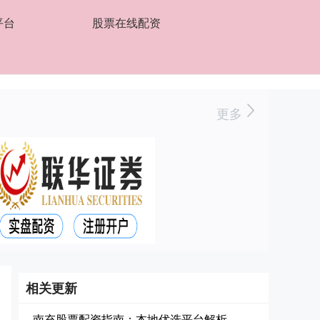
平台
股票在线配资
更多
相关更新
南充股票配资指南：本地优选平台解析