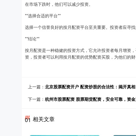
在市场下跌时，他们可以减少投资。
**选择合适的平台**
选择一个信誉良好的按月配资平台至关重要。投资者应寻找
**结论**
按月配资是一种稳健的投资方式，它允许投资者每月增资，
资，投资者可以利用按月配资的优势配资买股，为他们的财
上一篇：
北京股票配资开户 配资炒股的合法性：揭开真相
下一篇：
杭州市股票配资 股票期货配资，安全可靠，资金
相关文章
01