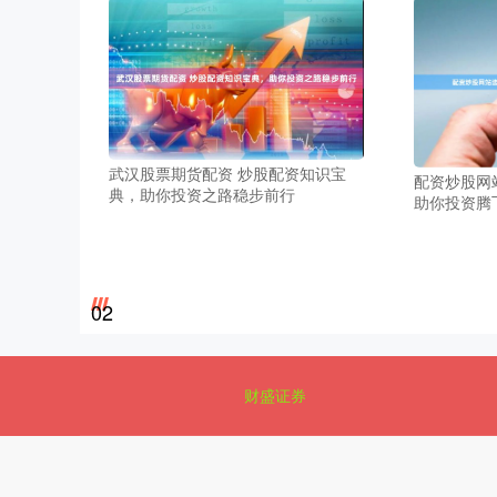
武汉股票期货配资 炒股配资知识宝
配资炒股网
典，助你投资之路稳步前行
助你投资腾
02
财盛证券