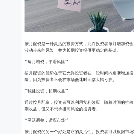
按月配资是一种灵活的投资方式，允许投资者每月增加资金
波动带来的风险，并为长期投资提供更稳定的基础。
**每月增资，平滑风险**
按月配资的优势在于它允许投资者在一段时间内逐渐增加投
险，因为投资者不会在市场低迷时面临大幅亏损。
**稳健投资，长期收益**
通过按月配资，投资者可以利用复利效应，随着时间的推移
期收益，但又不想承担高风险的投资者。
**灵活调整，适应市场**
按月配资的另一个好处是它的灵活性。投资者可以根据市场