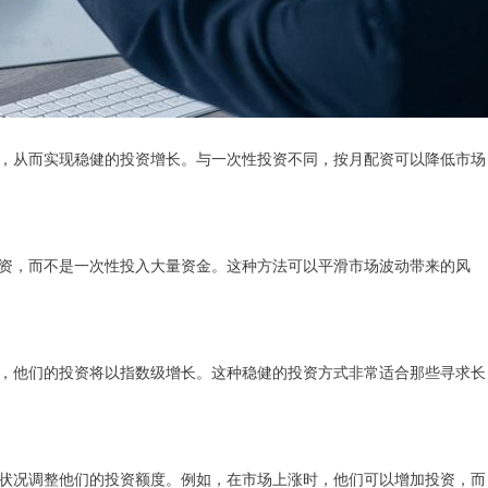
，从而实现稳健的投资增长。与一次性投资不同，按月配资可以降低市场
资，而不是一次性投入大量资金。这种方法可以平滑市场波动带来的风
，他们的投资将以指数级增长。这种稳健的投资方式非常适合那些寻求长
状况调整他们的投资额度。例如，在市场上涨时，他们可以增加投资，而