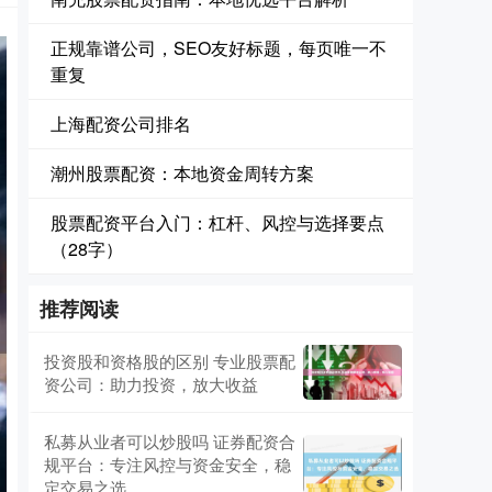
正规靠谱公司，SEO友好标题，每页唯一不
重复
上海配资公司排名
潮州股票配资：本地资金周转方案
股票配资平台入门：杠杆、风控与选择要点
（28字）
推荐阅读
投资股和资格股的区别 专业股票配
资公司：助力投资，放大收益
私募从业者可以炒股吗 证券配资合
规平台：专注风控与资金安全，稳
定交易之选