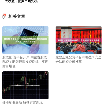
大收益，把握市场先机
相关文章
01
股票配 资平台开户 内蒙古股票
股票正规配资平台有哪些？安全
配资：助您把握投资良机，实现
合法配资公司推荐
财富增值
炒股配资最新 解锁财富新境