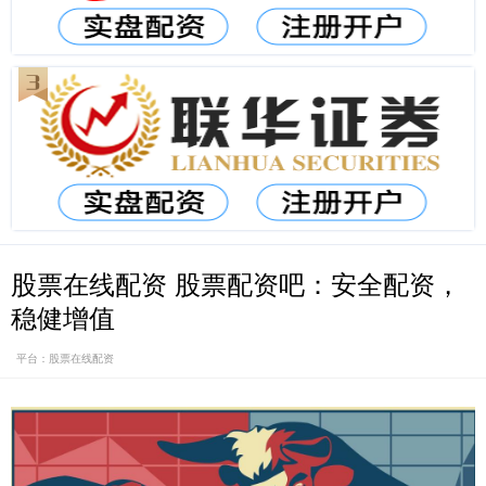
股票在线配资 股票配资吧：安全配资，
稳健增值
平台：股票在线配资