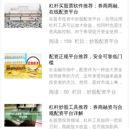
杠杆买股票软件推荐：券商两融、
在线配资平台
在股市投资中炒股配资平台，合理运用
杠杆工具可以放大收益，但同时也需注
意风险控制。对于希望提升资金使用效
率的投资者，选择合适的杠杆软件至关
阅读：
159
栏目：
炒股配资平台
重要。本文将为您介绍券商....
配资正规平台推荐，安全可靠低门
槛
在金融市场中，配资作为一种放大资金
使用效率的方式，近年来受到越来越多
投资者的关注。然而，面对市场上琳琅
满目的配资平台，如何选择一家正规、
阅读：
50
栏目：
炒股配资平台
安全、低门槛的平台财盛证....
杠杆炒股工具推荐：券商融资与合
规配资平台详解
在股票投资领域，杠杆工具如同一把双
刃剑，既能放大收益，也可能加剧风