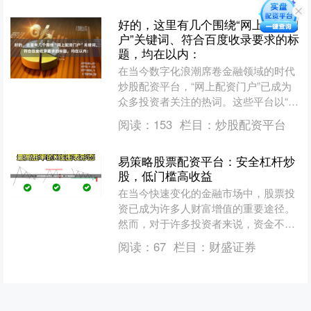
好的，这里有几个围绕“网上配资门
户”关键词、符合百度收录要求的标
题，均在以内：
在当今数字化浪潮席卷金融领域的时代
炒股配资平台，“网上配资门户”已成为
众多投资者关注的热词。这些平台以“低
门槛、高杠杆、便捷高效”为旗号，吸引
阅读：
153
栏目：
炒股配资平台
着渴望在股市中放大....
易策略股票配资平台：安全杠杆炒
股，低门槛高收益
在当今快速变化的金融市场中，股票投
资已成为许多人财富增值的重要途径。
然而，对于许多投资者来说，资金不足
往往是限制其投资规模与收益的关键因
阅读：
67
栏目：
财盛证券
素。针对这一需求，股票配....