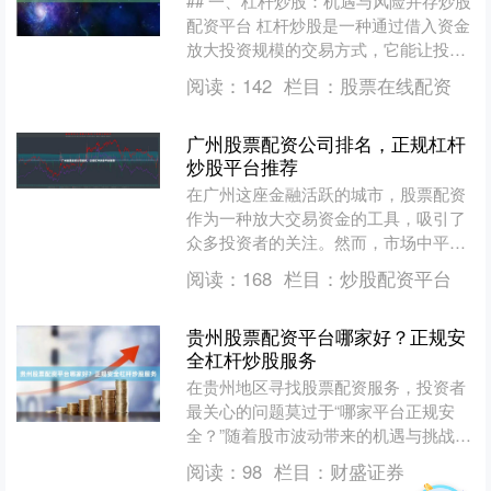
## 一、杠杆炒股：机遇与风险并存炒股
配资平台 杠杆炒股是一种通过借入资金
放大投资规模的交易方式，它能让投资
者用较少的自有资金控制更大的头寸，
阅读：
142
栏目：
股票在线配资
从而在市场上涨时获....
广州股票配资公司排名，正规杠杆
炒股平台推荐
在广州这座金融活跃的城市，股票配资
作为一种放大交易资金的工具，吸引了
众多投资者的关注。然而，市场中平台
质量参差不齐，选择一家正规、可靠的
阅读：
168
栏目：
炒股配资平台
配资公司至关重要。本文旨....
贵州股票配资平台哪家好？正规安
全杠杆炒股服务
在贵州地区寻找股票配资服务，投资者
最关心的问题莫过于“哪家平台正规安
全？”随着股市波动带来的机遇与挑战，
杠杆炒股成为部分投资者放大收益的工
阅读：
98
栏目：
财盛证券
具，但选择不当也可能带....