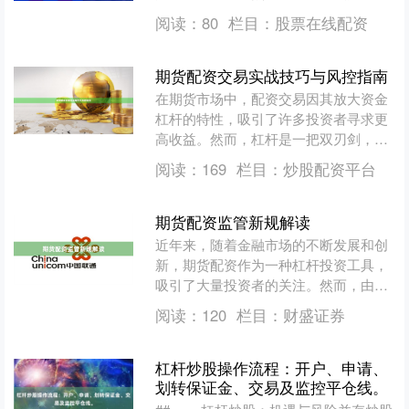
货配资的朋友来说，开户流程往往显得
阅读：
80
栏目：
股票在线配资
复杂且陌生。本文将详细解....
期货配资交易实战技巧与风控指南
在期货市场中，配资交易因其放大资金
杠杆的特性，吸引了许多投资者寻求更
高收益。然而，杠杆是一把双刃剑，既
能放大盈利炒股配资平台，也能加速亏
阅读：
169
栏目：
炒股配资平台
损。本文将为您梳理期货配....
期货配资监管新规解读
近年来，随着金融市场的不断发展和创
新，期货配资作为一种杠杆投资工具，
吸引了大量投资者的关注。然而，由于
缺乏有效监管，配资市场乱象频发，风
阅读：
120
栏目：
财盛证券
险事件层出不穷。为规范市....
杠杆炒股操作流程：开户、申请、
划转保证金、交易及监控平仓线。