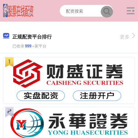
正规配资平台排行
更多
已收录
999
+家平台