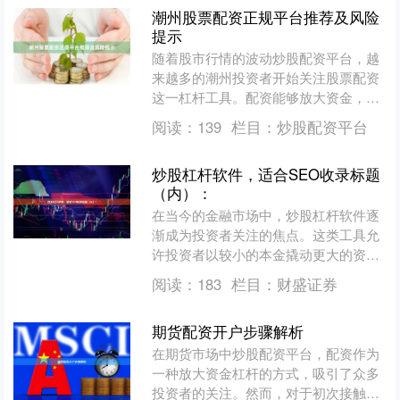
潮州股票配资正规平台推荐及风险
提示
随着股市行情的波动炒股配资平台，越
来越多的潮州投资者开始关注股票配资
这一杠杆工具。配资能够放大资金，提
高收益潜力，但同时也伴随较高风险。
阅读：
139
栏目：
炒股配资平台
本文将围绕潮州本地投资者....
炒股杠杆软件，适合SEO收录标题
（内）：
在当今的金融市场中，炒股杠杆软件逐
渐成为投资者关注的焦点。这类工具允
许投资者以较小的本金撬动更大的资金
进行交易，理论上可以放大收益，但同
阅读：
183
栏目：
财盛证券
时也伴随着显著的风险。本....
期货配资开户步骤解析
在期货市场中炒股配资平台，配资作为
一种放大资金杠杆的方式，吸引了众多
投资者的关注。然而，对于初次接触期