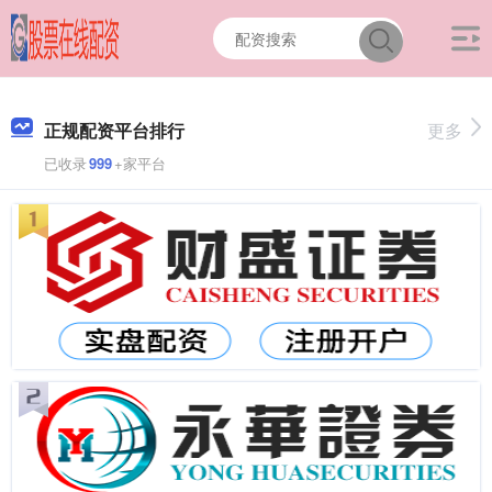
正规配资平台排行
更多
已收录
999
+家平台