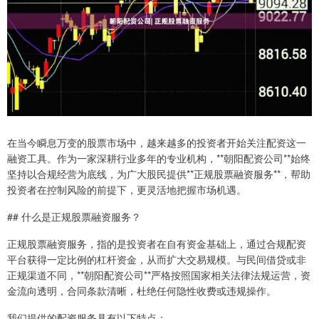
在当今瞬息万变的股票市场中，越来越多的投资者开始关注配资这一
融资工具。作为一家深耕行业多年的专业机构，**朝阳配资公司**始终
坚持以合规经营为底线，为广大股民提供**正规股票融资服务**，帮助
投资者在控制风险的前提下，更灵活地把握市场机遇。
## 什么是正规股票融资服务？
正规股票融资服务，指的是投资者在自有资金基础上，通过合规配资
平台获得一定比例的杠杆资金，从而扩大交易规模。与民间借贷或非
正规渠道不同，**朝阳配资公司**严格按照国家相关法律法规运营，资
金流向透明，合同条款清晰，杜绝任何隐性收费或违规操作。
我们提供的配资服务具有以下特点：