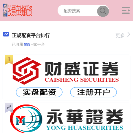
正规配资平台排行
更多
已收录
999
+家平台