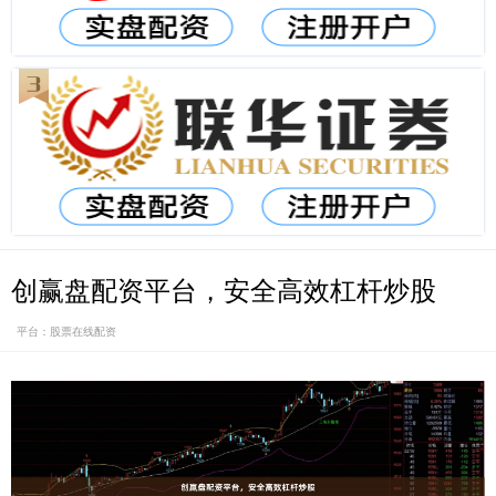
创赢盘配资平台，安全高效杠杆炒股
平台：股票在线配资