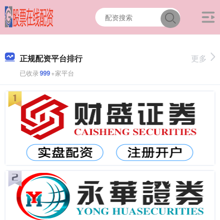
正规配资平台排行
更多
已收录
999
+家平台