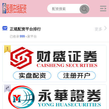
正规配资平台排行
更多
已收录
999
+家平台