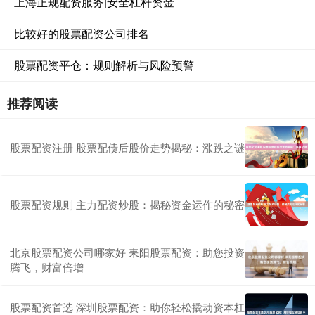
上海正规配资服务|安全杠杆资金
比较好的股票配资公司排名
股票配资平仓：规则解析与风险预警
推荐阅读
股票配资注册 股票配债后股价走势揭秘：涨跌之谜
股票配资规则 主力配资炒股：揭秘资金运作的秘密
北京股票配资公司哪家好 耒阳股票配资：助您投资
腾飞，财富倍增
股票配资首选 深圳股票配资：助你轻松撬动资本杠