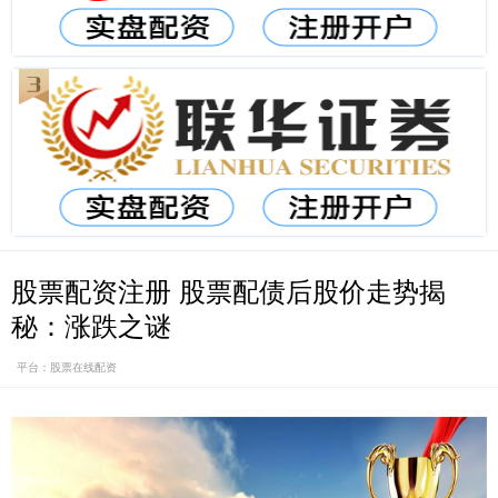
股票配资注册 股票配债后股价走势揭
秘：涨跌之谜
平台：股票在线配资