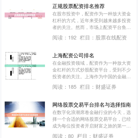
正规股票配资排名推荐
在股市投资中，配资作为一种放大资金
杠杆的方式，近年来受到越来越多投资
者的关注。然而，市场上配资平台鱼龙
混杂，如何选择正规、安全的配资平台
阅读：
192
栏目：
股票在线配资
成为投资者最关心的问题。....
上海配资公司排名
在金融投资领域，配资作为一种放大资
金杠杆的方式炒股配资平台，受到不少
投资者的关注。上海作为中国的金融中
心，汇聚了众多配资公司。然而，面对
阅读：
185
栏目：
财盛证券
市场上众多选择，投资者如....
网络股票交易平台排名与选择指南
在数字化浪潮席卷金融行业的今天，选
择一个合适的网络股票交易平台，已经
成为每位投资者开启财富之旅的第一
步。面对市场上琳琅满目的券商APP和
阅读：
80
栏目：
财盛证券