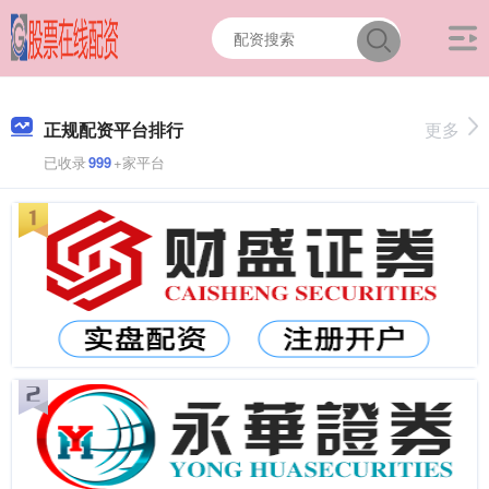
正规配资平台排行
更多
已收录
999
+家平台