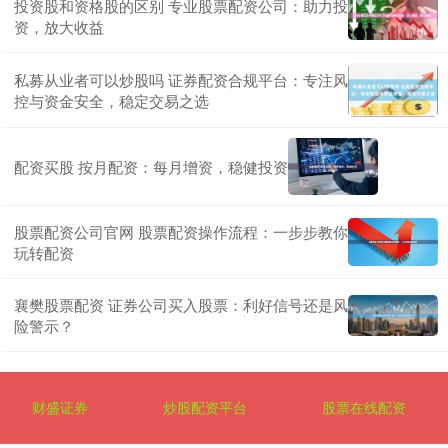
投资股和资格股的区别 专业股票配资公司：助力投
资，放大收益
私募从业者可以炒股吗 证券配资合规平台：专注风
控与资金安全，稳定交易之选
配资买股 按月配资：每月增资，稳健投资
股票配资公司官网 股票配资操作流程：一步步教你
玩转配资
襄樊股票配资 证券公司买入股票：利好信号还是风
险警示？
财盛证券
炒股配资平台
股票在线配资