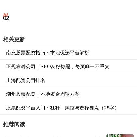
02
相关更新
南充股票配资指南：本地优选平台解析
正规靠谱公司，SEO友好标题，每页唯一不重复
上海配资公司排名
潮州股票配资：本地资金周转方案
股票配资平台入门：杠杆、风控与选择要点（28字）
推荐阅读