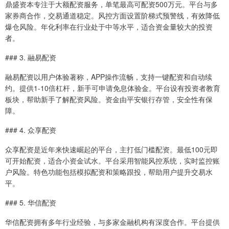
鼎盛资本专注于大额配资服务，单笔最高可配资500万元。平台与多
家券商合作，交易通道稳定。风控方面设置阶梯式预警线，有效降低
爆仓风险。年化利率在行业处于中等水平，适合资金量较大的投资
者。
### 3. 融易配资
融易配资以用户体验著称，APP操作流畅，支持一键配资和自动续
约。提供1-10倍杠杆，新手可申请免息体验金。平台设有投资者教育
板块，帮助新手了解配资风险。资金由平安银行存管，安全性有保
障。
### 4. 众享配资
众享配资是近年来快速崛起的平台，主打低门槛配资。最低100元即
可开始配资，适合小资金试水。平台采用智能风控系统，实时监控账
户风险。特色功能包括模拟配资和策略跟投，帮助用户提升交易水
平。
### 5. 华信配资
华信配资拥有多年行业经验，与多家金融机构有深度合作。平台提供