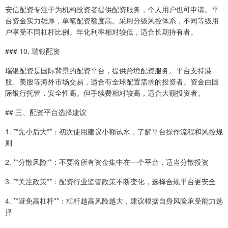
安信配资专注于为机构投资者提供配资服务，个人用户也可申请。平
台资金实力雄厚，单笔配资额度高。采用分级风控体系，不同等级用
户享受不同杠杆比例。年化利率相对较低，适合长期持有者。
### 10. 瑞银配资
瑞银配资是国际背景的配资平台，提供跨境配资服务。平台支持港
股、美股等海外市场交易，适合有全球配置需求的投资者。资金由国
际银行托管，安全性高。但手续费相对较高，适合大额投资者。
## 三、配资平台选择建议
1. **先小后大**：初次使用建议小额试水，了解平台操作流程和风控规
则
2. **分散风险**：不要将所有资金集中在一个平台，适当分散投资
3. **关注政策**：配资行业监管政策不断变化，选择合规平台更安全
4. **避免高杠杆**：杠杆越高风险越大，建议根据自身风险承受能力选
择