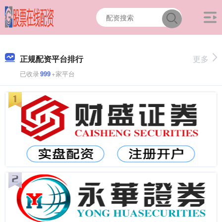
正规配资平台排行
更多
已收录
999
+家平台