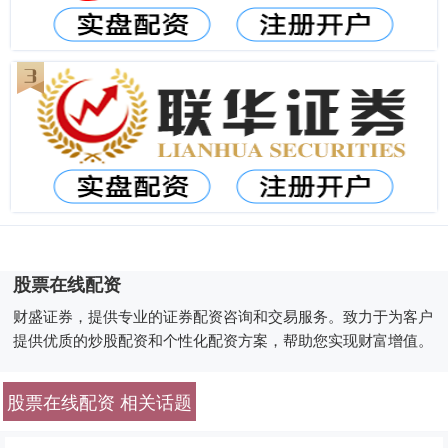
股票在线配资
财盛证券，提供专业的证券配资咨询和交易服务。致力于为客户
提供优质的炒股配资和个性化配资方案，帮助您实现财富增值。
股票在线配资 相关话题