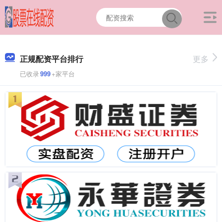
正规配资平台排行
更多
已收录
999
+家平台