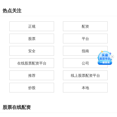
热点关注
正规
配资
股票
平台
安全
指南
在线股票配资平台
公司
推荐
线上股票配资平台
炒股
本地
股票在线配资