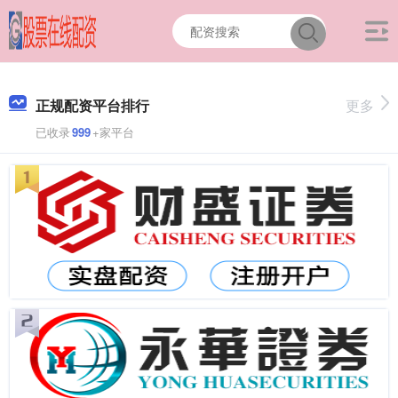
正规配资平台排行
更多
已收录
999
+家平台