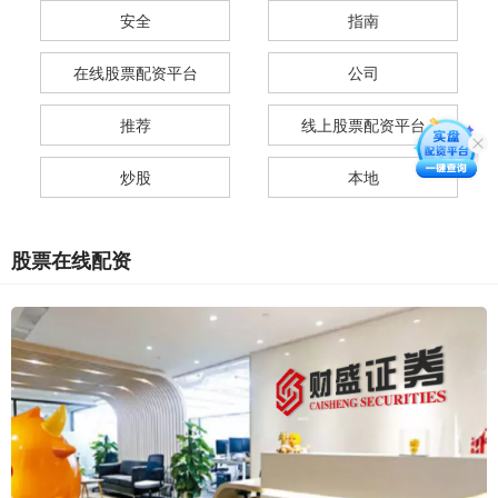
安全
指南
在线股票配资平台
公司
推荐
线上股票配资平台
炒股
本地
股票在线配资