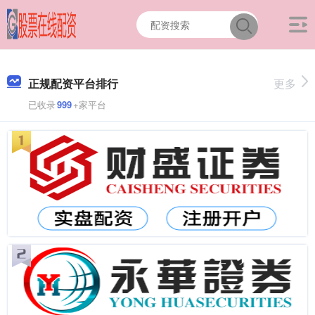
正规配资平台排行
更多
已收录
999
+家平台