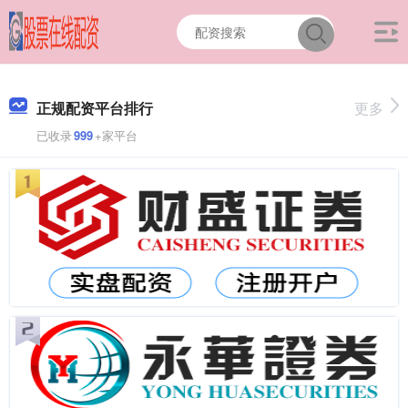
正规配资平台排行
更多
已收录
999
+家平台