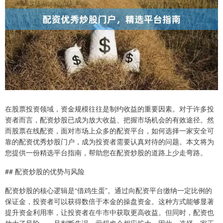
在股票投资领域，资金规模往往是制约收益的重要因素。对于许多投
资者而言，配资炒股已成为放大收益、把握市场机会的有效途径。然
而股票在线配资，面对市场上众多的配资平台，如何选择一家安全可
靠的配资优秀炒股门户，成为投资者需要认真对待的问题。本文将为
您提供一份精选平台指南，帮助您在配资炒股的道路上少走弯路。
## 配资炒股的优势与风险
配资炒股的核心逻辑是“借鸡生蛋”。通过向配资平台缴纳一定比例的
保证金，投资者可以获得数倍于本金的操盘资金。这种方式能够显著
提升资金利用率，让投资者在牛市中获取更高收益。但同时，配资也