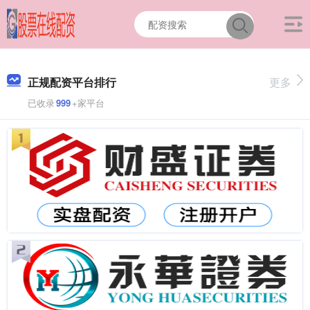
正规配资平台排行
更多
已收录
999
+家平台