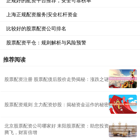
正规好的配资平台推荐，安全可靠榜单
上海正规配资服务|安全杠杆资金
比较好的股票配资公司排名
股票配资平仓：规则解析与风险预警
推荐阅读
股票配资注册 股票配债后股价走势揭秘：涨跌之谜
股票配资规则 主力配资炒股：揭秘资金运作的秘密
北京股票配资公司哪家好 耒阳股票配资：助您投资
腾飞，财富倍增