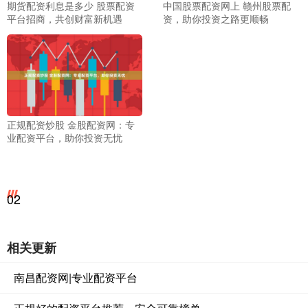
期货配资利息是多少 股票配资
中国股票配资网上 赣州股票配
平台招商，共创财富新机遇
资，助你投资之路更顺畅
正规配资炒股 金股配资网：专
业配资平台，助你投资无忧
02
相关更新
南昌配资网|专业配资平台