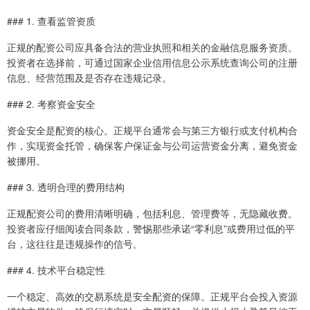
### 1. 查看监管资质
正规的配资公司应具备合法的营业执照和相关的金融信息服务资质。
投资者在选择前，可通过国家企业信用信息公示系统查询公司的注册
信息、经营范围及是否存在违规记录。
### 2. 考察资金安全
资金安全是配资的核心。正规平台通常会与第三方银行或支付机构合
作，实现资金托管，确保客户保证金与公司运营资金分离，避免资金
被挪用。
### 3. 透明合理的费用结构
正规配资公司的费用清晰明确，包括利息、管理费等，无隐藏收费。
投资者应仔细阅读合同条款，警惕那些承诺“零利息”或费用过低的平
台，这往往是违规操作的信号。
### 4. 技术平台稳定性
一个稳定、高效的交易系统是安全配资的保障。正规平台会投入资源