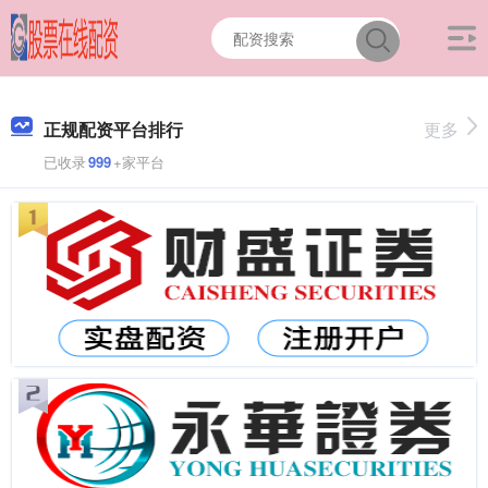
正规配资平台排行
更多
已收录
999
+家平台