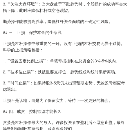
3. **关注大盘环境**：当大盘处于下跌趋势时，个股操作的成功率会大
幅下降，此时应降低杠杆或空仓观望。
顺势操作能够提高胜率，降低杠杆资金面临的不确定性风险。
## 三、止损：保护本金的生命线
止损是杠杆操作中最重要的一环。没有止损的杠杆交易无异于赌博。
科学的止损策略包括：
1. **设置固定比例止损**：单笔亏损控制在总资金的3%-5%以内。
2. **技术位止损**：跌破重要支撑位、趋势线或均线时果断离场。
3. **时间止损**：如果持股3-5天仍未出现预期走势，无论盈亏都应考
虑退出。
止损不是认输，而是为了保留实力，等待下一次更好的机会。
## 四、戒贪：控制欲望才能长久
贪婪是杠杆操作最大的敌人。许多投资者在盈利后不愿意止盈，最终
导致利润回吐甚至亏损。戒贪要求我们：