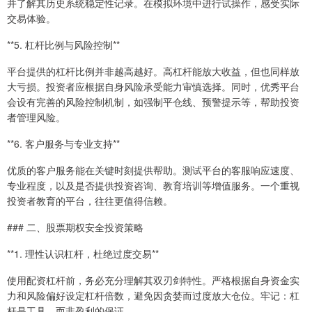
并了解其历史系统稳定性记录。在模拟环境中进行试操作，感受实际
交易体验。
**5. 杠杆比例与风险控制**
平台提供的杠杆比例并非越高越好。高杠杆能放大收益，但也同样放
大亏损。投资者应根据自身风险承受能力审慎选择。同时，优秀平台
会设有完善的风险控制机制，如强制平仓线、预警提示等，帮助投资
者管理风险。
**6. 客户服务与专业支持**
优质的客户服务能在关键时刻提供帮助。测试平台的客服响应速度、
专业程度，以及是否提供投资咨询、教育培训等增值服务。一个重视
投资者教育的平台，往往更值得信赖。
### 二、股票期权安全投资策略
**1. 理性认识杠杆，杜绝过度交易**
使用配资杠杆前，务必充分理解其双刃剑特性。严格根据自身资金实
力和风险偏好设定杠杆倍数，避免因贪婪而过度放大仓位。牢记：杠
杆是工具，而非盈利的保证。