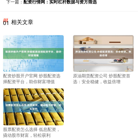
下一篇：
配资行情网：实时杠杆数据与资方筛选
相关文章
01
配资炒股开户官网 炒股配资选
原油期货配资公司 炒股配资首
择配资平台，助你财富增值
选：安全稳健，收益倍增
股票配资怎么选择 低息配资，
撬动股市财富，轻松获利