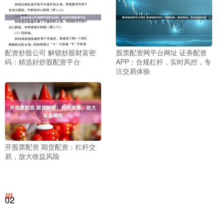
配资炒股公司 解锁炒股财富密
股票配资网平台网址 证券配资
码：精选好炒股配资平台
APP：合规杠杆，实时风控，专
注交易体验
开股票配资 期货配资：杠杆交
易，放大收益风险
02