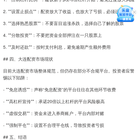
2. **设置止损点**：配资放大了收益，也放大了亏损，必须设定止损
3. **选择熟悉股票**：不要盲目追涨杀跌，选择自己了解的股票
4. **分散投资**：不要把资金全部押注在一只股票上
5. **及时还款**：按时支付利息，避免逾期产生额外费用
## 四、大连配资市场现状
目前大连配资市场整体规范，但仍存在部分不合规平台。投资者应警
惕以下陷阱：
- **免息诱惑**：声称“免息配资”的平台往往在其他环节收费
- **高杠杆宣传**：承诺20倍以上杠杆的平台风险极高
- **虚假交易**：资金未进入券商账户，平台内部对赌
- **强制平仓**：设置不合理平仓线，导致投资者亏损
## 五、结语