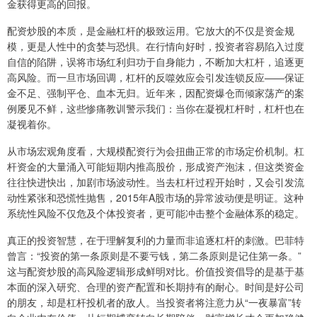
金获得更高的回报。
配资炒股的本质，是金融杠杆的极致运用。它放大的不仅是资金规
模，更是人性中的贪婪与恐惧。在行情向好时，投资者容易陷入过度
自信的陷阱，误将市场红利归功于自身能力，不断加大杠杆，追逐更
高风险。而一旦市场回调，杠杆的反噬效应会引发连锁反应——保证
金不足、强制平仓、血本无归。近年来，因配资爆仓而倾家荡产的案
例屡见不鲜，这些惨痛教训警示我们：当你在凝视杠杆时，杠杆也在
凝视着你。
从市场宏观角度看，大规模配资行为会扭曲正常的市场定价机制。杠
杆资金的大量涌入可能短期内推高股价，形成资产泡沫，但这类资金
往往快进快出，加剧市场波动性。当去杠杆过程开始时，又会引发流
动性紧张和恐慌性抛售，2015年A股市场的异常波动便是明证。这种
系统性风险不仅危及个体投资者，更可能冲击整个金融体系的稳定。
真正的投资智慧，在于理解复利的力量而非追逐杠杆的刺激。巴菲特
曾言：“投资的第一条原则是不要亏钱，第二条原则是记住第一条。”
这与配资炒股的高风险逻辑形成鲜明对比。价值投资倡导的是基于基
本面的深入研究、合理的资产配置和长期持有的耐心。时间是好公司
的朋友，却是杠杆投机者的敌人。当投资者将注意力从“一夜暴富”转