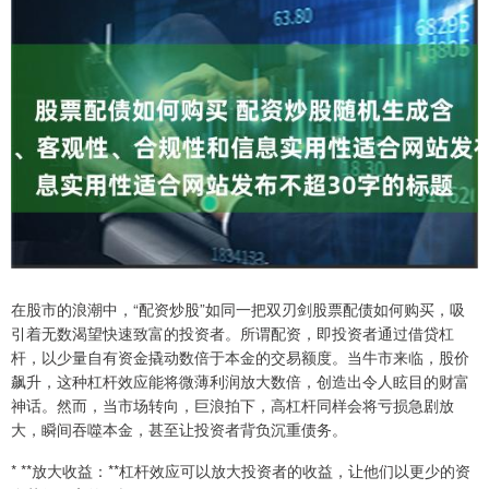
在股市的浪潮中，“配资炒股”如同一把双刃剑股票配债如何购买，吸
引着无数渴望快速致富的投资者。所谓配资，即投资者通过借贷杠
杆，以少量自有资金撬动数倍于本金的交易额度。当牛市来临，股价
飙升，这种杠杆效应能将微薄利润放大数倍，创造出令人眩目的财富
神话。然而，当市场转向，巨浪拍下，高杠杆同样会将亏损急剧放
大，瞬间吞噬本金，甚至让投资者背负沉重债务。
* **放大收益：**杠杆效应可以放大投资者的收益，让他们以更少的资