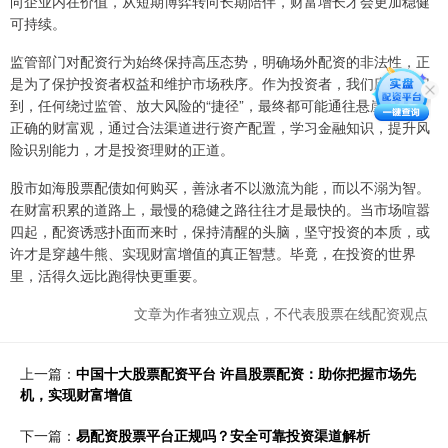
向企业内在价值，从短期博弈转向长期陪伴，财富增长才会更加稳健
可持续。
监管部门对配资行为始终保持高压态势，明确场外配资的非法性，正
是为了保护投资者权益和维护市场秩序。作为投资者，我们应当认识
到，任何绕过监管、放大风险的“捷径”，最终都可能通往悬崖。建立
正确的财富观，通过合法渠道进行资产配置，学习金融知识，提升风
险识别能力，才是投资理财的正道。
股市如海股票配债如何购买，善泳者不以激流为能，而以不溺为智。
在财富积累的道路上，最慢的稳健之路往往才是最快的。当市场喧嚣
四起，配资诱惑扑面而来时，保持清醒的头脑，坚守投资的本质，或
许才是穿越牛熊、实现财富增值的真正智慧。毕竟，在投资的世界
里，活得久远比跑得快更重要。
文章为作者独立观点，不代表股票在线配资观点
上一篇：
中国十大股票配资平台 许昌股票配资：助你把握市场先
机，实现财富增值
下一篇：
易配资股票平台正规吗？安全可靠投资渠道解析