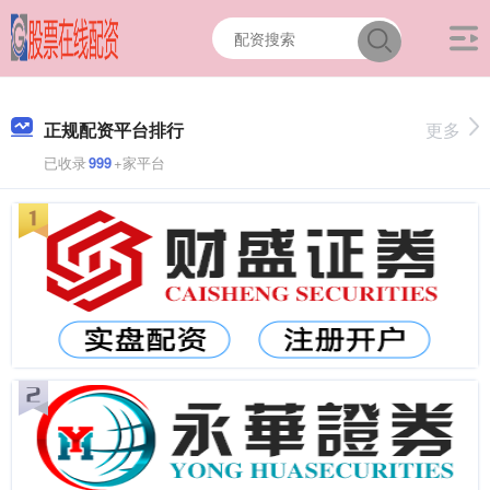
正规配资平台排行
更多
已收录
999
+家平台