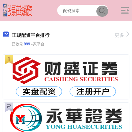
正规配资平台排行
更多
已收录
999
+家平台