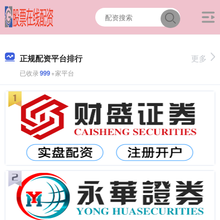
正规配资平台排行
更多
已收录
999
+家平台