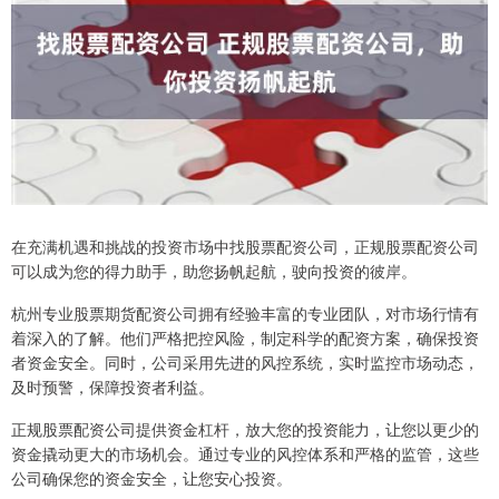
在充满机遇和挑战的投资市场中找股票配资公司，正规股票配资公司
可以成为您的得力助手，助您扬帆起航，驶向投资的彼岸。
杭州专业股票期货配资公司拥有经验丰富的专业团队，对市场行情有
着深入的了解。他们严格把控风险，制定科学的配资方案，确保投资
者资金安全。同时，公司采用先进的风控系统，实时监控市场动态，
及时预警，保障投资者利益。
正规股票配资公司提供资金杠杆，放大您的投资能力，让您以更少的
资金撬动更大的市场机会。通过专业的风控体系和严格的监管，这些
公司确保您的资金安全，让您安心投资。