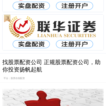
找股票配资公司 正规股票配资公司，助
你投资扬帆起航
平台：股票在线配资