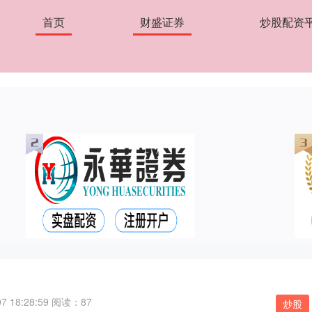
首页
财盛证券
炒股配资
 18:28:59
阅读：87
炒股