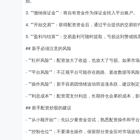
始。
3. **缴纳保证金**：将自有资金作为保证金转入平台账户。
4. **开始交易**：获得配资资金后，通过平台提供的交易
5. **盈利与结算**：交易盈利可随时提取，亏损达到警
## 新手必须注意的风险
- **杠杆风险**：配资放大了收益，也放大了亏损。如果
- **平台风险**：不正规平台可能存在跑路、篡改数据等
- **操作风险**：新手容易因情绪波动而追涨杀跌，建议
- **利息成本**：配资需支付利息，长期持仓会累积成本，
## 新手配资炒股的建议
- **从小额开始**：先以少量资金尝试，熟悉配资操作和平
- **控制仓位**：不要满仓操作，保留部分资金应对市场波