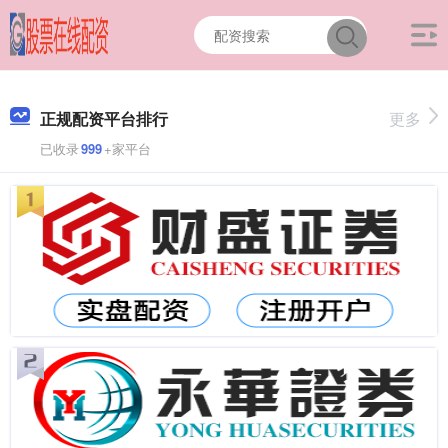
正规配资平台排行
更多
已收录
999
+家平台