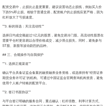
配资交易中，止损比止盈更重要。建议设置动态止损线，例如买入价
下跌5%即止损。相较于普通交易，配资账户的止损线应更严格，因为
杠杆放大了亏损速度。
**3. 标的筛选：关注流动性**
选择日均成交额超过1亿元的股票，避免交易冷门股。高流动性股票在
需要平仓时更容易以合理价格成交，减少滑点损失。同时，避免参与
ST股、新股等波动剧烈的品种。
## 三、合规操作与自我保护
**1. 选择正规渠道**
确认平台具备证监会备案的融资融券业务资格，或选择持有“经营证券
期货业务许可证”的机构。可通过中国证监会官网查询机构资质，避免
使用个人账户转账的配资平台。
**2. 签订书面协议**
与平台签订明确的服务合同，重点确认：杠杆倍数、利率计算方式、
预警/平仓线设置、追加保证金规则、争议解决条款。保留所有交易记