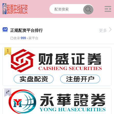
正规配资平台排行
更多
已收录
999
+家平台