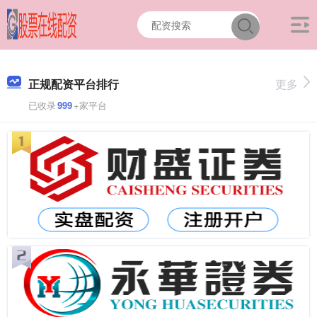
正规配资平台排行
更多
已收录
999
+家平台