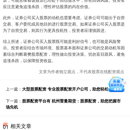
票，可能意味着该股票已经处于高估值水平，存在回调风险。投资者
应注意避免追涨杀跌，理性评估股票的内在价值。
此外，证券公司买入股票的动机也需要考虑。证券公司可能出于自营
交易、客户委托或其他目的进行股票交易。如果证券公司买入股票是
为了自营交易，则其行为更具投机性，投资者应谨慎跟进。
综上所述，证券公司买入股票既可能是利好信号，也可能是风险警
示。投资者应结合市场环境、股票基本面和证券公司的交易动机等因
素综合判断襄樊股票配资，理性做出投资决策。切勿盲目跟风，避免
追涨杀跌，以保障投资收益。
文章为作者独立观点，不代表股票在线配资观点
上一篇：
大型股票配资 专业股票配资开户公司，助您轻松入市
下一篇：
股票配资平台有 杭州雷曼期货：股票配资，助您把握市
场先机
相关文章
01