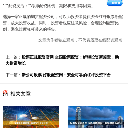
* **配资灵活：**考虑配资比例、期限和费用等因素。
选择一家正规的期货配资公司，可以为投资者提供资金杠杆股票融配
资，放大投资收益。同时，投资者也应注意风险，合理控制配资比
例，避免过度杠杆带来的损失。
文章为作者独立观点，不代表股票在线配资观点
上一篇：
股票正规配资官网 全国股票配资：解锁投资新篇章，助
力财富增长
下一篇：
新公司股票 好股配资网：安全可靠的杠杆投资平台
相关文章
01