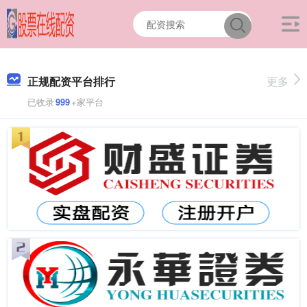
正规配资平台排行
更多
已收录
999
+家平台