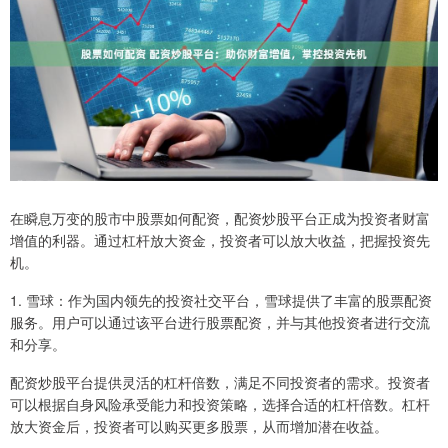
在瞬息万变的股市中股票如何配资，配资炒股平台正成为投资者财富
增值的利器。通过杠杆放大资金，投资者可以放大收益，把握投资先
机。
1. 雪球：作为国内领先的投资社交平台，雪球提供了丰富的股票配资
服务。用户可以通过该平台进行股票配资，并与其他投资者进行交流
和分享。
配资炒股平台提供灵活的杠杆倍数，满足不同投资者的需求。投资者
可以根据自身风险承受能力和投资策略，选择合适的杠杆倍数。杠杆
放大资金后，投资者可以购买更多股票，从而增加潜在收益。