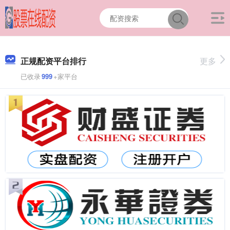
正规配资平台排行
更多
已收录
999
+家平台