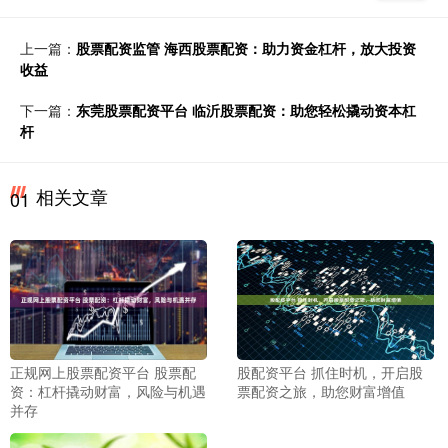
上一篇：
股票配资监管 海西股票配资：助力资金杠杆，放大投资
收益
下一篇：
东莞股票配资平台 临沂股票配资：助您轻松撬动资本杠
杆
相关文章
01
正规网上股票配资平台 股票配
股配资平台 抓住时机，开启股
资：杠杆撬动财富，风险与机遇
票配资之旅，助您财富增值
并存