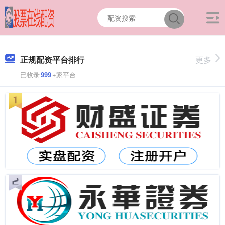
正规配资平台排行
更多
已收录
999
+家平台